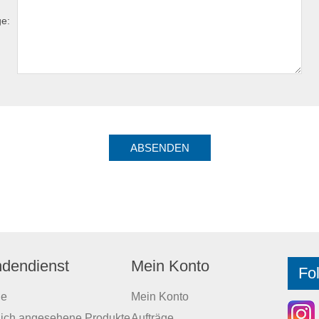
ge:
dendienst
Mein Konto
Fo
he
Mein Konto
lich angesehene Produkte
Aufträge